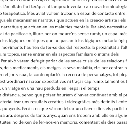
s l'àmbit de l'art teràpia, ni tampoc inventar cap nova terminologi
 terapèutica. Més aviat volíem trobar un espai de contacte entre 
igui, els mecanismes narratius que actuen en la creació artista i els
arratius que actuen en les malalties mentals. Per això necessità
ai de pacificació, lliure, per on moure'ns sense rumb, un espai mé
 les lògiques oníriques que no pas amb les lògiques metodològiq
 moviments haurien de fer-se des del respecte, la proximitat a l'alt
, ni tòpics, sense entrar en els aspectes familiars o íntims dels
 Per això vàrem defugir parlar de les seves crisis, de les relacions 
, dels medicaments, els metges, la seva malaltia, etc. per centrar-n
en el joc visual, la contemplació, la recerca de personatges, tot ple
'extraordinari ni crear expectatives ni traçar cap rumb, talment es 
, un viatge en una nau perduda en l'espai i el temps.
a distància, penso que potser hauríem d'haver continuat amb el p
terialitzar uns resultats creatius i videogràfics més definits i ent
s punyents. Però crec que vàrem deixar una llavor dins els particip
ra ara, després de tants anys, quan ens trobem amb ells en algun
tuïtes, no deixen de fer-nos-en memòria, comentant els dies passa