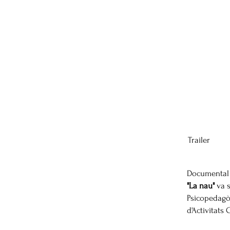
Trailer
Documental r
"La nau"
va s
Psicopedagòg
d'Activitats