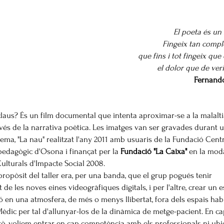
El poeta és un 
Fingeix tan comp
que fins i tot fingeix que
el dolor que de veri
Fernand
laus? És un film documental que intenta aproximar-se a la malalt
vés de la narrativa poètica. Les imatges van ser gravades durant u
ema, "La nau" realitzat l'any 2011 amb usuaris de la Fundació Cent
opedagògic d'Osona
i finançat per la
Fundació "La Caixa"
en la moda
 Culturals d'Impacte Social 2008.
 propòsit del taller era, per una banda, que el grup pogués tenir
de les noves eines videogràfiques digitals, i per l'altre, crear un e
ió en una atmosfera, de més o menys llibertat, fora dels espais hab
èdic per tal d'allunyar-los de la dinàmica de metge-pacient. En c
, volíem entrar en cap competència amb els professionals ni ubic