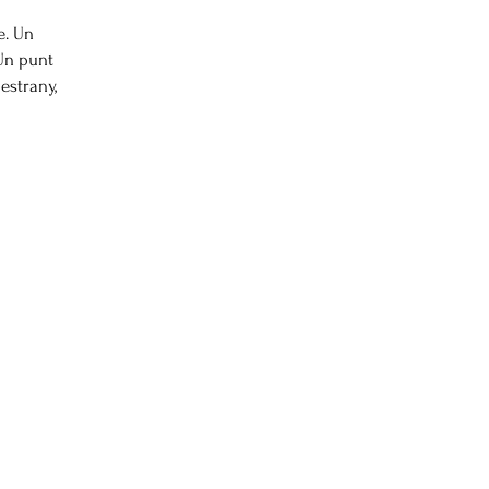
e. Un
 Un punt
estrany,