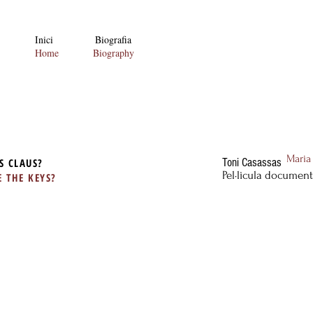
Inici
Biografia
Home
Biography
Maria
S CLAUS?
Toni Casassas
Pel·licula document
 THE KEYS?