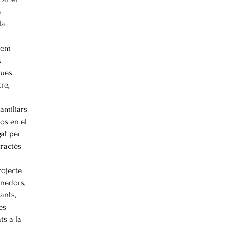
a
la
vem
s
ues.
re,
familiars
os en el
gat per
tractés
rojecte
enedors,
ants,
es
ts a la