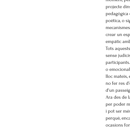
projecte din
pedagògica o
poètica, o s
mecanismes n
crear un esp
empàtic amb
Tots aquests
sense judicis
participants.
o emocionals
lloc mateix, 
no fer res d
d'un passeig
Ara des de l
per poder ma
i pot ser mé
perquè, enca
ocasions for