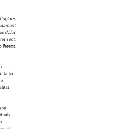
fingidor.
letament
 és dolor
tat sent.
o Pessoa
ia
n taller
re
litat
spai
ituals
ap
ar el