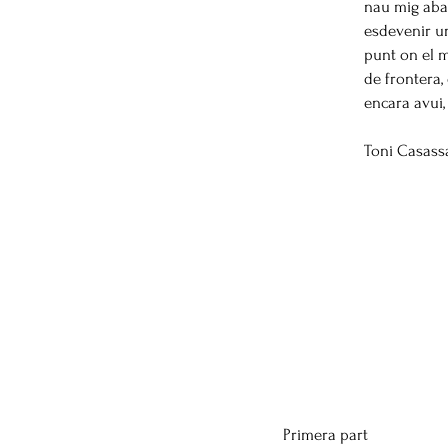
nau mig aban
esdevenir un
punt on el m
de frontera,
encara avui, 
Toni Casass
Primera part