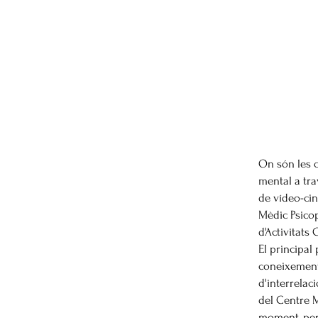
On són les c
mental a tra
de vídeo-cin
Mèdic Psic
d'Activitats
El principal
coneixement 
d'interrelac
del Centre M
moment, però