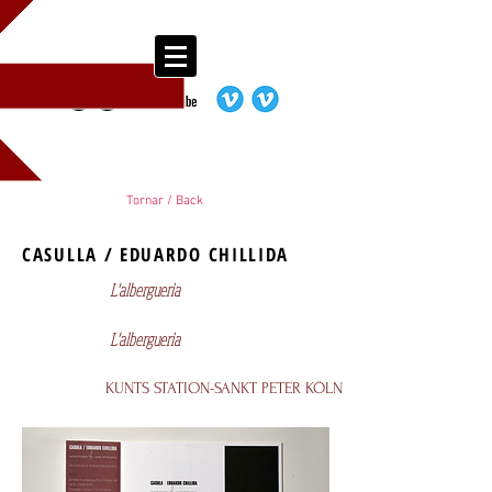
Tornar / Back
CASULLA / EDUARDO CHILLIDA
L'albergueria
L'albergueria
KUNTS STATION-SANKT PETER KÖLN